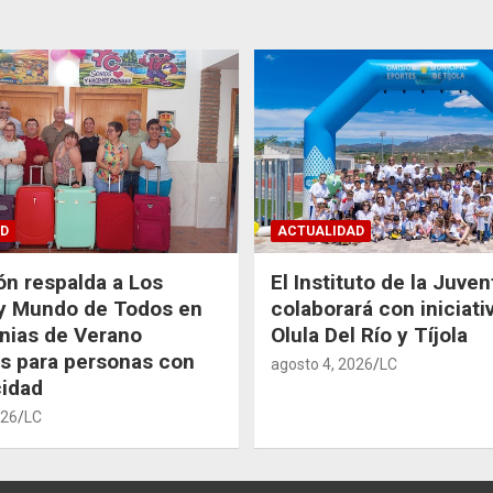
D
ACTUALIDAD
ón respalda a Los
El Instituto de la Juve
 y Mundo de Todos en
colaborará con iniciati
nias de Verano
Olula Del Río y Tíjola
as para personas con
agosto 4, 2026
LC
idad
026
LC