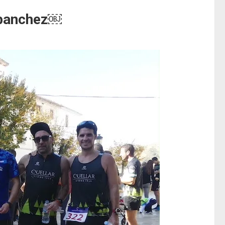
lbanchez￼