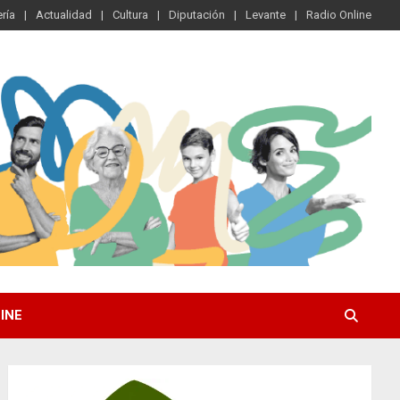
ría
Actualidad
Cultura
Diputación
Levante
Radio Online
INE