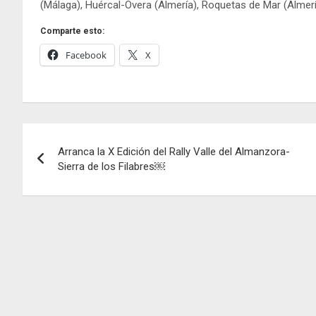
(Málaga), Huércal-Overa (Almería), Roquetas de Mar (Almería)
Comparte esto:
Facebook
X
Navegación
Arranca la X Edición del Rally Valle del Almanzora-
de
Sierra de los Filabres￼
entradas