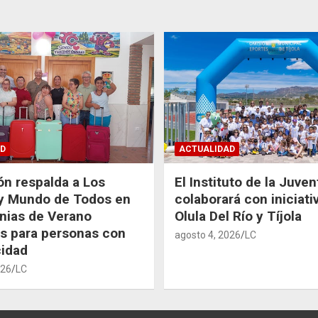
D
ACTUALIDAD
ón respalda a Los
El Instituto de la Juve
 y Mundo de Todos en
colaborará con iniciati
nias de Verano
Olula Del Río y Tíjola
as para personas con
agosto 4, 2026
LC
idad
026
LC