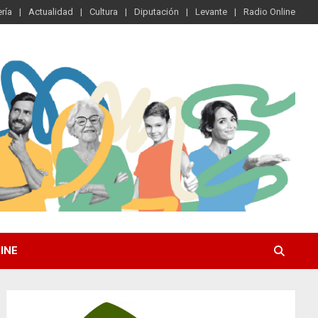
ría
Actualidad
Cultura
Diputación
Levante
Radio Online
INE