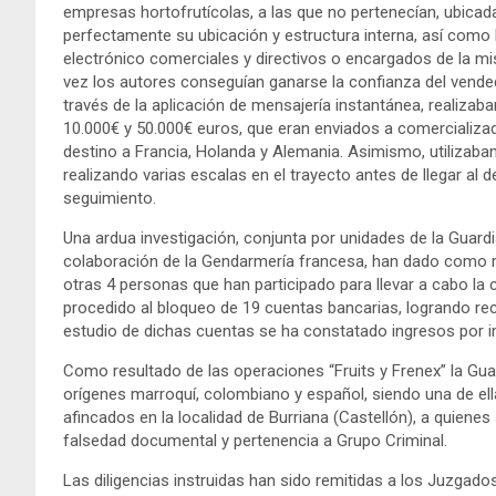
empresas hortofrutícolas, a las que no pertenecían, ubicada
perfectamente su ubicación y estructura interna, así como
electrónico comerciales y directivos o encargados de la mis
vez los autores conseguían ganarse la confianza del vend
través de la aplicación de mensajería instantánea, realiza
10.000€ y 50.000€ euros, que eran enviados a comercializad
destino a Francia, Holanda y Alemania. Asimismo, utilizab
realizando varias escalas en el trayecto antes de llegar al de
seguimiento.
Una ardua investigación, conjunta por unidades de la Guard
colaboración de la Gendarmería francesa, han dado como resu
otras 4 personas que han participado para llevar a cabo la
procedido al bloqueo de 19 cuentas bancarias, logrando re
estudio de dichas cuentas se ha constatado ingresos por i
Como resultado de las operaciones “Fruits y Frenex” la Guar
orígenes marroquí, colombiano y español, siendo una de ella
afincados en la localidad de Burriana (Castellón), a quienes
falsedad documental y pertenencia a Grupo Criminal.
Las diligencias instruidas han sido remitidas a los Juzgad