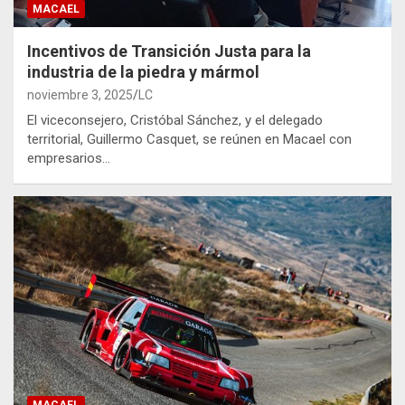
MACAEL
Incentivos de Transición Justa para la
industria de la piedra y mármol
noviembre 3, 2025
LC
El viceconsejero, Cristóbal Sánchez, y el delegado
territorial, Guillermo Casquet, se reúnen en Macael con
empresarios…
MACAEL