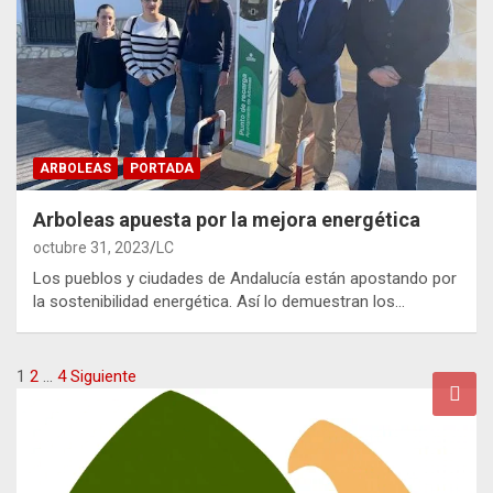
ARBOLEAS
PORTADA
Arboleas apuesta por la mejora energética
octubre 31, 2023
LC
Los pueblos y ciudades de Andalucía están apostando por
la sostenibilidad energética. Así lo demuestran los…
Paginación
1
2
…
4
Siguiente
de
entradas