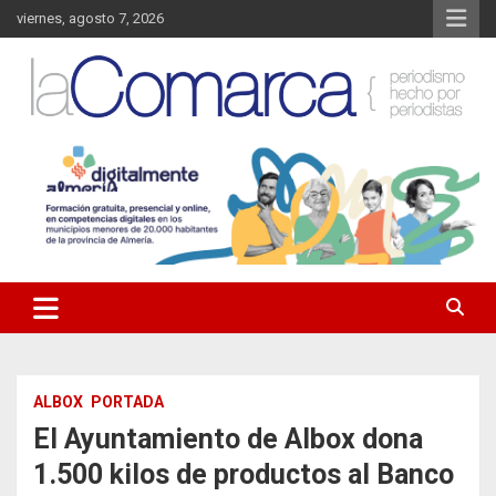
Saltar
viernes, agosto 7, 2026
al
contenido
Noticias de Almería. Actualidad informativa sobre la Comarca del
La Comarca – Noticias del
Almanzora y sus localidades.
Almanzora
ALBOX
PORTADA
El Ayuntamiento de Albox dona
1.500 kilos de productos al Banco