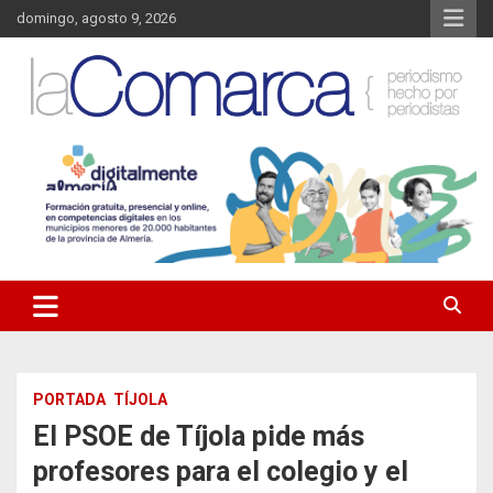
Saltar
domingo, agosto 9, 2026
al
contenido
Noticias de Almería. Actualidad informativa sobre la Comarca del
La Comarca – Noticias del
Almanzora y sus localidades.
Almanzora
PORTADA
TÍJOLA
El PSOE de Tíjola pide más
profesores para el colegio y el