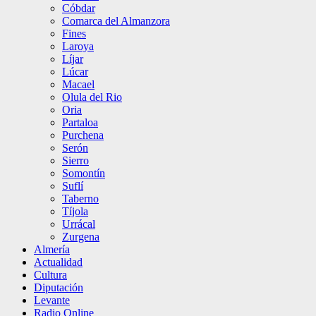
Cóbdar
Comarca del Almanzora
Fines
Laroya
Líjar
Lúcar
Macael
Olula del Rio
Oria
Partaloa
Purchena
Serón
Sierro
Somontín
Suflí
Taberno
Tíjola
Urrácal
Zurgena
Almería
Actualidad
Cultura
Diputación
Levante
Radio Online