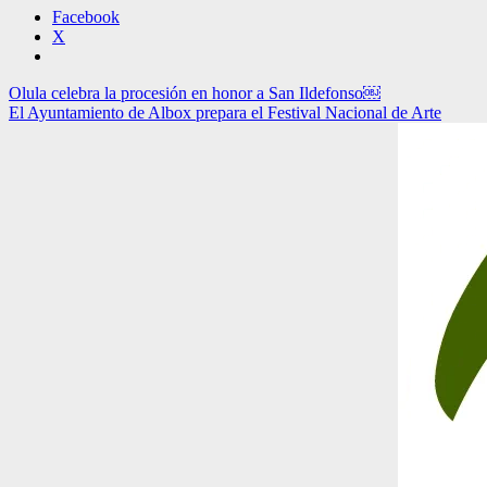
Facebook
X
Navegación
Olula celebra la procesión en honor a San Ildefonso￼
El Ayuntamiento de Albox prepara el Festival Nacional de Arte
de
entradas