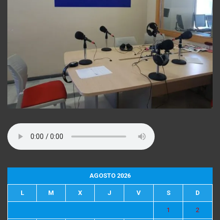
AGOSTO 2026
L
M
X
J
V
S
D
1
2