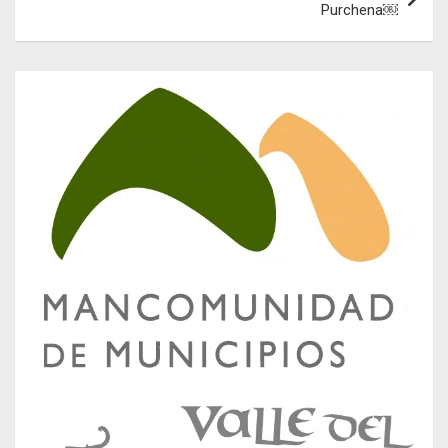
Purchena￼