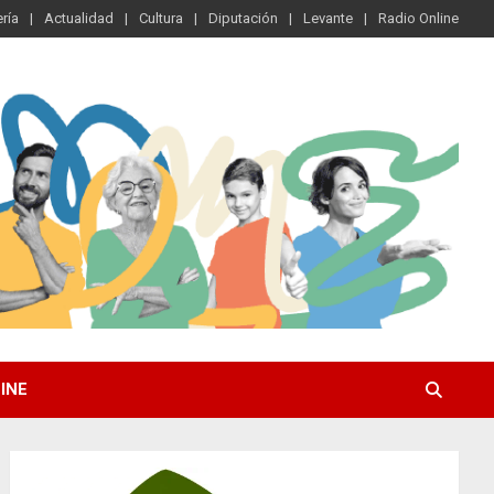
ría
Actualidad
Cultura
Diputación
Levante
Radio Online
INE