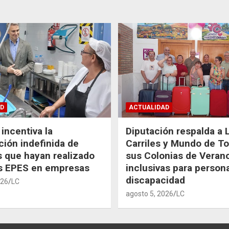
D
ACTUALIDAD
incentiva la
Diputación respalda a 
ción indefinida de
Carriles y Mundo de T
 que hayan realizado
sus Colonias de Veran
as EPES en empresas
inclusivas para person
discapacidad
026
LC
agosto 5, 2026
LC