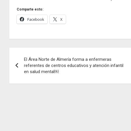
Comparte esto:
Facebook
X
Navegación
El Área Norte de Almería forma a enfermeras
de
referentes de centros educativos y atención infantil
en salud mental￼
entradas