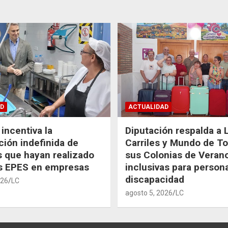
D
ACTUALIDAD
incentiva la
Diputación respalda a 
ción indefinida de
Carriles y Mundo de T
 que hayan realizado
sus Colonias de Veran
as EPES en empresas
inclusivas para person
discapacidad
026
LC
agosto 5, 2026
LC