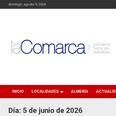
Saltar
domingo, agosto 9, 2026
al
contenido
Noticias de Almería. Actualidad informativa sobre la Comarca
La Comarca – Noticias
del Almanzora y sus localidades.
del Almanzora
INICIO
LOCALIDADES
ALMERÍA
ACTUALI
Día:
5 de junio de 2026