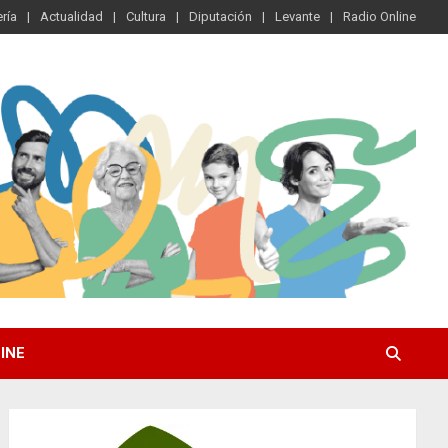
ría
Actualidad
Cultura
Diputación
Levante
Radio Online
INE