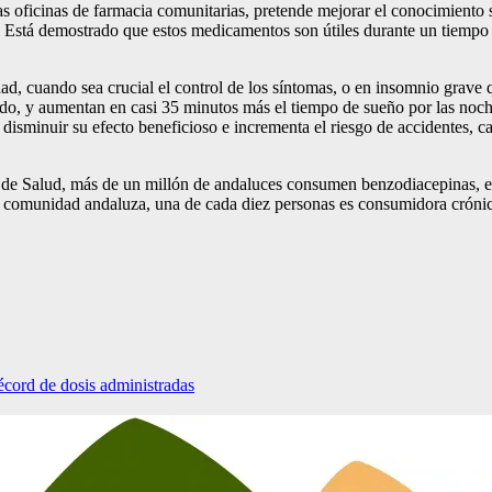
as oficinas de farmacia comunitarias, pretende mejorar el conocimiento s
s. Está demostrado que estos medicamentos son útiles durante un tiemp
dad, cuando sea crucial el control de los síntomas, o en insomnio grave qu
ido, y aumentan en casi 35 minutos más el tiempo de sueño por las noch
sminuir su efecto beneficioso e incrementa el riesgo de accidentes, caíd
z de Salud, más de un millón de andaluces consumen benzodiacepinas, 
 comunidad andaluza, una de cada diez personas es consumidora crónic
écord de dosis administradas