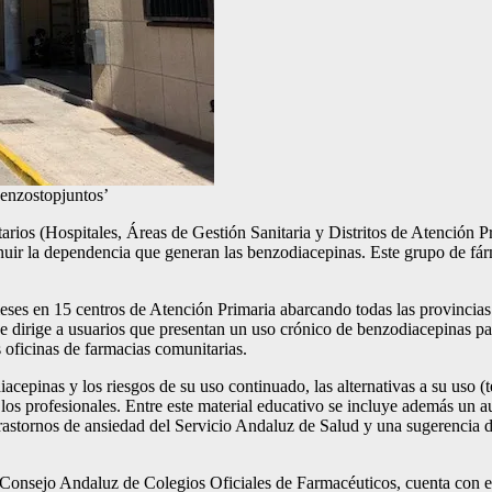
Benzostopjuntos’
rios (Hospitales, Áreas de Gestión Sanitaria y Distritos de Atención P
inuir la dependencia que generan las benzodiacepinas
. Este grupo de fá
ses en 15 centros de Atención Primaria abarcando todas las provincias
 dirige a usuarios que presentan un uso crónico de benzodiacepinas para
s oficinas de farmacias comunitarias.
cepinas y los riesgos de su uso continuado, las alternativas a su uso (t
os profesionales. Entre este material educativo se incluye además un au
trastornos de ansiedad del Servicio Andaluz de Salud y una sugerencia d
Consejo Andaluz de Colegios Oficiales de Farmacéuticos, cuenta con el 