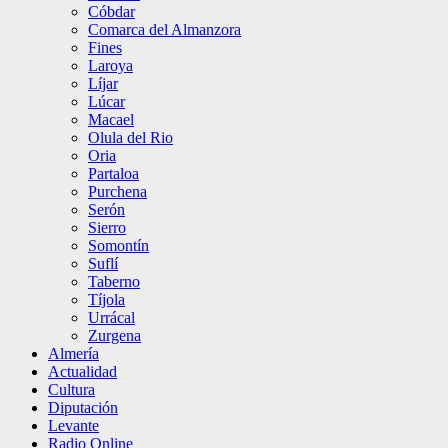
Cóbdar
Comarca del Almanzora
Fines
Laroya
Líjar
Lúcar
Macael
Olula del Rio
Oria
Partaloa
Purchena
Serón
Sierro
Somontín
Suflí
Taberno
Tíjola
Urrácal
Zurgena
Almería
Actualidad
Cultura
Diputación
Levante
Radio Online