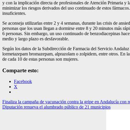
y con la implicación directa de profesionales de Atención Primaria y l
minimizar los riesgos derivados del uso continuado de estos fármaco
insuficientes.
Se aconseja utilizarlas entre 2 y 4 semanas, durante las crisis de ansie
personas que los usan llegan a dormirse entre 8 y 20 minutos más ráp
6 personas. Sin embargo, un uso continuado de benzodiacepinas hace di
medio y largo plazo es desfavorable.
Según los datos de la Subdirección de Farmacia del Servicio Andalu
lormetazepam bromazepam, alprazolam o zolpidem, entre otros. En la
de cada 10 de estas personas son mujeres.
Comparte esto:
Facebook
X
Navegación
Finaliza la campaña de vacunación contra la gripe en Andalucía con r
Diputación renueva el alumbrado público de 21 municipios
de
entradas