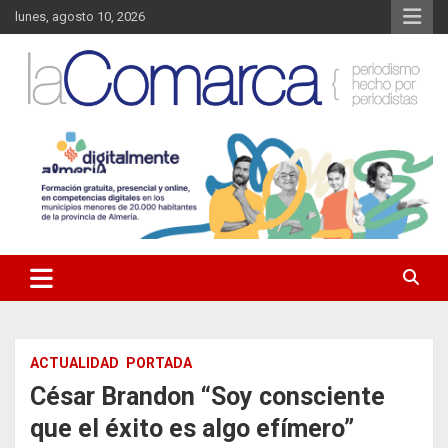
Saltar
lunes, agosto 10, 2026
al
contenido
Noticias de Almería. Actualidad informativa sobre la Comarca del
La Comarca – Noticias del
Almanzora y sus localidades.
Almanzora
ACTUALIDAD
PORTADA
César Brandon “Soy consciente
que el éxito es algo efímero”