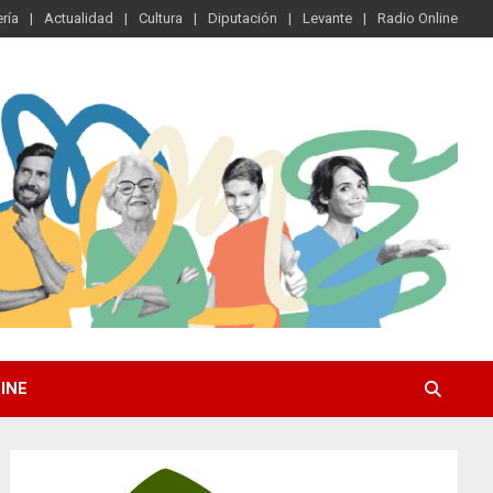
ría
Actualidad
Cultura
Diputación
Levante
Radio Online
INE