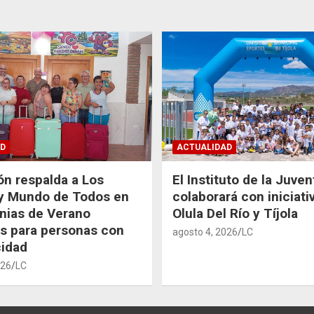
D
ACTUALIDAD
ón respalda a Los
El Instituto de la Juve
 y Mundo de Todos en
colaborará con iniciati
nias de Verano
Olula Del Río y Tíjola
as para personas con
agosto 4, 2026
LC
idad
026
LC