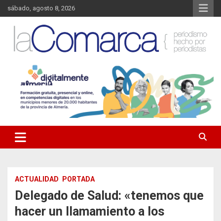
Saltar
sábado, agosto 8, 2026
al
contenido
Noticias de Almería. Actualidad informativa sobre la Comarca del
La Comarca – Noticias del
Almanzora y sus localidades.
Almanzora
ACTUALIDAD
PORTADA
Delegado de Salud: «tenemos que
hacer un llamamiento a los