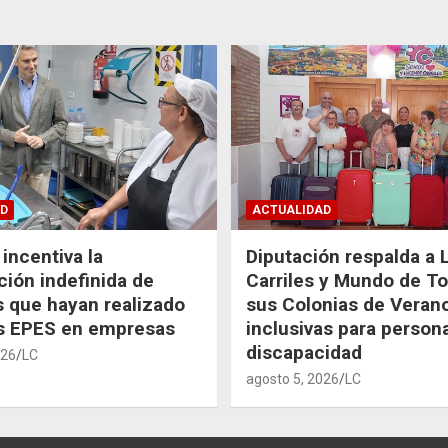
D
ACTUALIDAD
incentiva la
Diputación respalda a 
ción indefinida de
Carriles y Mundo de T
 que hayan realizado
sus Colonias de Veran
as EPES en empresas
inclusivas para person
discapacidad
026
LC
agosto 5, 2026
LC