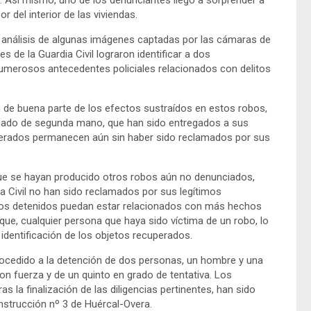
. Así mismo, uno de los denunciantes llegó a sorprender a
 del interior de las viviendas.
o y análisis de algunas imágenes captadas por las cámaras de
s de la Guardia Civil lograron identificar a dos
erosos antecedentes policiales relacionados con delitos
n de buena parte de los efectos sustraídos en estos robos,
rcado de segunda mano, que han sido entregados a sus
cuperados permanecen aún sin haber sido reclamados por sus
 que se hayan producido otros robos aún no denunciados,
a Civil no han sido reclamados por sus legítimos
e los detenidos puedan estar relacionados con más hechos
ía que, cualquier persona que haya sido víctima de un robo, lo
identificación de los objetos recuperados.
procedido a la detención de dos personas, un hombre y una
n fuerza y de un quinto en grado de tentativa. Los
s la finalización de las diligencias pertinentes, han sido
nstrucción nº 3 de Huércal-Overa.