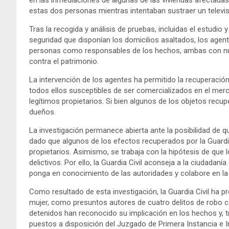
en las inmediaciones de algunas de las viviendas afectadas
estas dos personas mientras intentaban sustraer un televisor
Tras la recogida y análisis de pruebas, incluidas el estudi
seguridad que disponían los domicilios asaltados, los agente
personas como responsables de los hechos, ambas con num
contra el patrimonio.
La intervención de los agentes ha permitido la recuperació
todos ellos susceptibles de ser comercializados en el me
legítimos propietarios. Si bien algunos de los objetos re
dueños.
La investigación permanece abierta ante la posibilidad de
dado que algunos de los efectos recuperados por la Guardi
propietarios. Asimismo, se trabaja con la hipótesis de qu
delictivos. Por ello, la Guardia Civil aconseja a la ciudadan
ponga en conocimiento de las autoridades y colabore en la 
Como resultado de esta investigación, la Guardia Civil ha 
mujer, como presuntos autores de cuatro delitos de robo co
detenidos han reconocido su implicación en los hechos y, tra
puestos a disposición del Juzgado de Primera Instancia e I