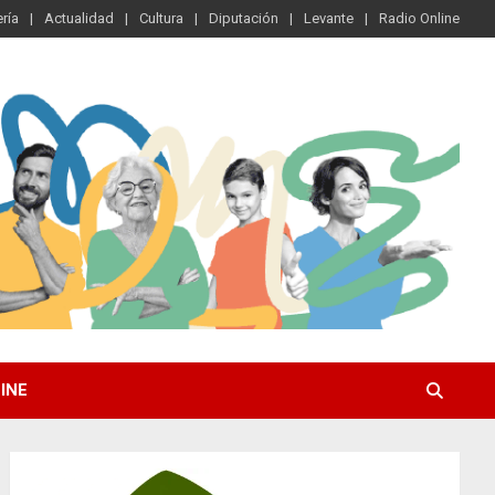
ría
Actualidad
Cultura
Diputación
Levante
Radio Online
INE