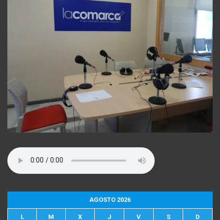
AGOSTO 2026
L
M
X
J
V
S
D