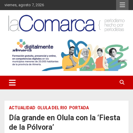
Saltar
viernes, agosto 7, 2026
al
contenido
Noticias de Almería. Actualidad informativa sobre la Comarca del
La Comarca – Noticias del
Almanzora y sus localidades.
Almanzora
ACTUALIDAD
OLULA DEL RIO
PORTADA
Día grande en Olula con la ‘Fiesta
de la Pólvora’