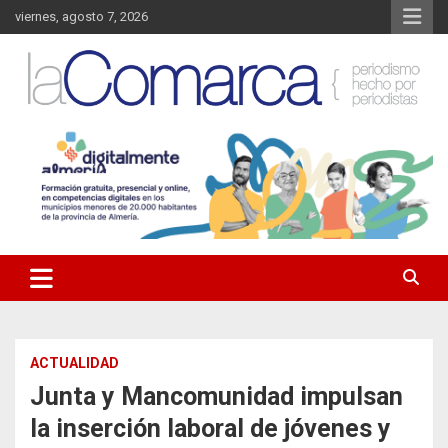
Saltar
viernes, agosto 7, 2026
al
contenido
Noticias de Almería. Actualidad informativa sobre la Comarca del
La Comarca – Noticias del
Almanzora y sus localidades.
Almanzora
ACTUALIDAD
Junta y Mancomunidad impulsan
la inserción laboral de jóvenes y