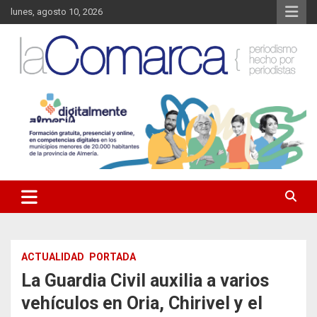
Saltar
lunes, agosto 10, 2026
al
contenido
Noticias de Almería. Actualidad informativa sobre la Comarca del
La Comarca – Noticias del
Almanzora y sus localidades.
Almanzora
ACTUALIDAD
PORTADA
La Guardia Civil auxilia a varios
vehículos en Oria, Chirivel y el