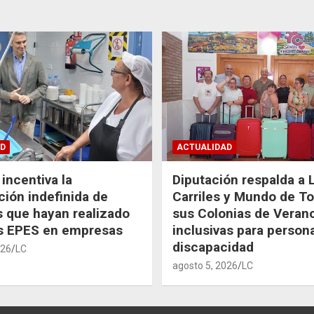
D
ACTUALIDAD
incentiva la
Diputación respalda a 
ción indefinida de
Carriles y Mundo de T
 que hayan realizado
sus Colonias de Veran
as EPES en empresas
inclusivas para person
discapacidad
026
LC
agosto 5, 2026
LC