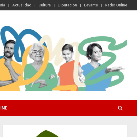
ría
Actualidad
Cultura
Diputación
Levante
Radio Online
INE