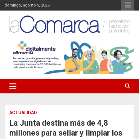
Saltar
domingo, agosto 9, 2026
al
contenido
Noticias de Almería. Actualidad informativa sobre la Comarca del
La Comarca – Noticias del
Almanzora y sus localidades.
Almanzora
ACTUALIDAD
La Junta destina más de 4,8
millones para sellar y limpiar los