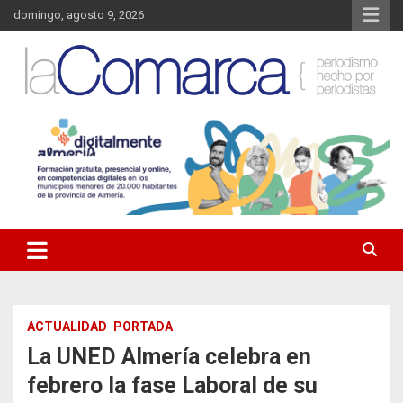
Saltar
domingo, agosto 9, 2026
al
contenido
Noticias de Almería. Actualidad informativa sobre la Comarca del
La Comarca – Noticias del
Almanzora y sus localidades.
Almanzora
ACTUALIDAD
PORTADA
La UNED Almería celebra en
febrero la fase Laboral de su