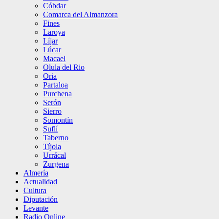
Cóbdar
Comarca del Almanzora
Fines
Laroya
Líjar
Lúcar
Macael
Olula del Rio
Oria
Partaloa
Purchena
Serón
Sierro
Somontín
Suflí
Taberno
Tíjola
Urrácal
Zurgena
Almería
Actualidad
Cultura
Diputación
Levante
Radio Online