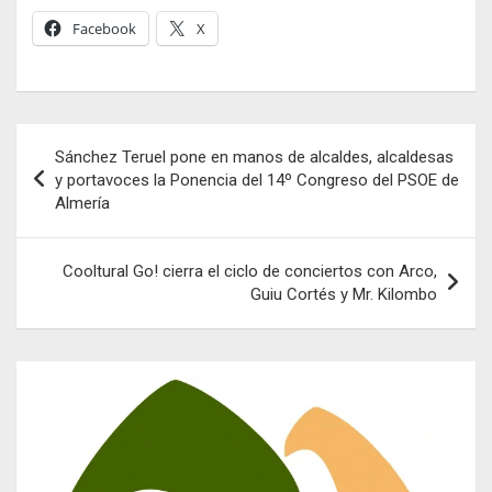
Facebook
X
Navegación
Sánchez Teruel pone en manos de alcaldes, alcaldesas
de
y portavoces la Ponencia del 14º Congreso del PSOE de
Almería
entradas
Cooltural Go! cierra el ciclo de conciertos con Arco,
Guiu Cortés y Mr. Kilombo