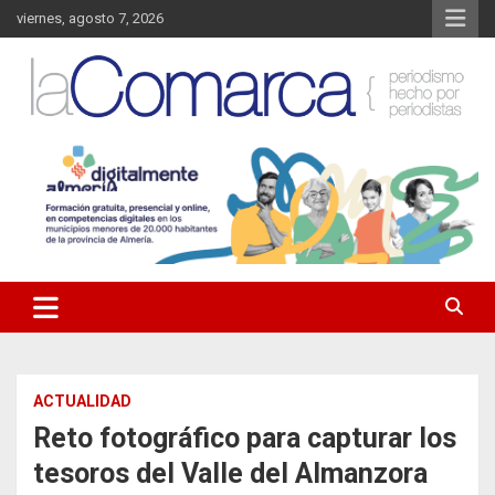
Saltar
viernes, agosto 7, 2026
al
contenido
Noticias de Almería. Actualidad informativa sobre la Comarca del
La Comarca – Noticias del
Almanzora y sus localidades.
Almanzora
ACTUALIDAD
Reto fotográfico para capturar los
tesoros del Valle del Almanzora