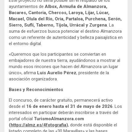
Este proyecto no sería posible sin el respaldo de los
ayuntamientos de
Albox, Armuña de Almanzora,
Bacares, Cantoria, Chercos, Laroya, Líjar, Lúcar,
Macael, Olula del Río, Oria, Partaloa, Purchena, Serón,
Sierro, Suflí, Taberno, Tíjola, Urrácal y Zurgena
. La
suma de esfuerzos busca potenciar el destino Almanzora
como un referente de autenticidad y belleza paisajística en
el entorno digital.
«Queremos que los participantes se conviertan en
embajadores de nuestra tierra, ayudándonos a mostrar al
mundo esos rincones que hacen del Almanzora un lugar
único», afirma
Luis Aurelio Pérez
, presidente de la
asociación organizadora.
Bases y Reconocimientos
El concurso, de carácter gratuito, permanecerá activo
desde el
16 de enero hasta el 31 de mayo de 2026
. Los
interesados en participar deberán inscribirse a través del
portal oficial
TurismoAlmanzora.com
(
https://almz.es/4fotografia
)
, donde está disponible el
listado completo de las «30 Maravillas» y las bases