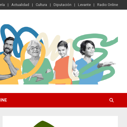
ría
Actualidad
Cultura
Diputación
Levante
Radio Online
INE