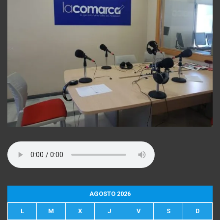
AGOSTO 2026
L
M
X
J
V
S
D