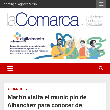
Saltar
domingo, agosto 9, 2026
al
contenido
Noticias de Almería. Actualidad informativa sobre la Comarca del
La Comarca – Noticias del
Almanzora y sus localidades.
Almanzora
ALBANCHEZ
Martín visita el municipio de
Albanchez para conocer de