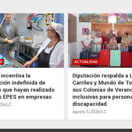
D
ACTUALIDAD
incentiva la
Diputación respalda a 
ción indefinida de
Carriles y Mundo de T
 que hayan realizado
sus Colonias de Veran
as EPES en empresas
inclusivas para person
discapacidad
026
LC
agosto 5, 2026
LC