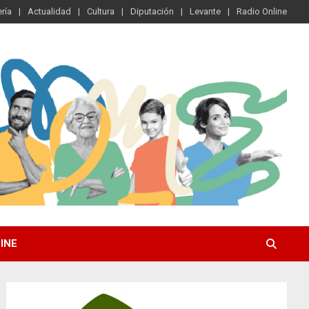
ría
Actualidad
Cultura
Diputación
Levante
Radio Online
INE