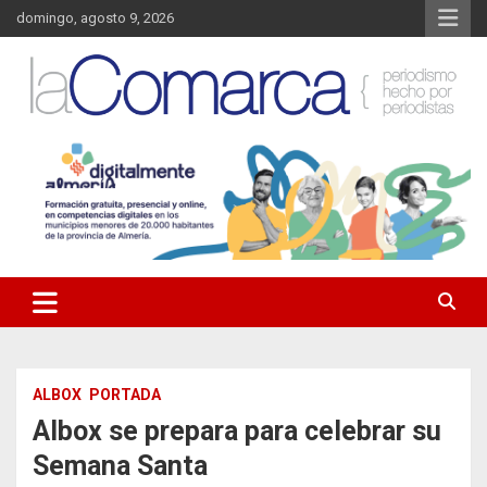
Saltar
domingo, agosto 9, 2026
al
contenido
Noticias de Almería. Actualidad informativa sobre la Comarca del
La Comarca – Noticias del
Almanzora y sus localidades.
Almanzora
ALBOX
PORTADA
Albox se prepara para celebrar su
Semana Santa