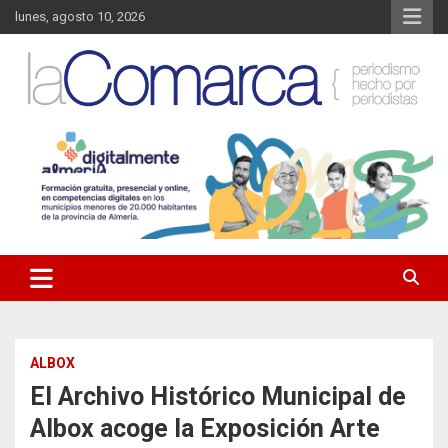
Saltar
lunes, agosto 10, 2026
al
contenido
Noticias de Almería. Actualidad informativa sobre la Comarca del
La Comarca – Noticias del
Almanzora y sus localidades.
Almanzora
ALBOX
El Archivo Histórico Municipal de
Albox acoge la Exposición Arte