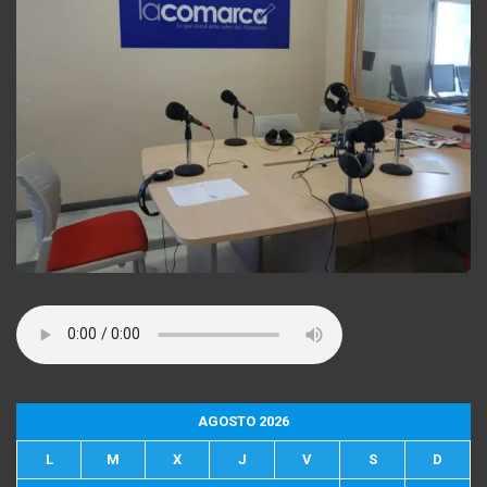
AGOSTO 2026
L
M
X
J
V
S
D