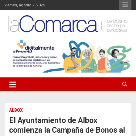
Saltar
viernes, agosto 7, 2026
al
contenido
Noticias de Almería. Actualidad informativa sobre la Comarca del
La Comarca – Noticias del
Almanzora y sus localidades.
Almanzora
ALBOX
El Ayuntamiento de Albox
comienza la Campaña de Bonos al