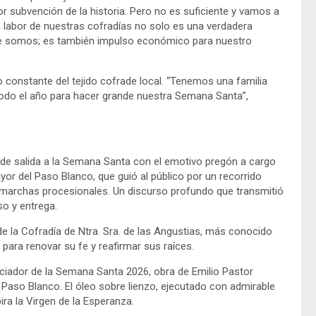
 subvención de la historia. Pero no es suficiente y vamos a
a labor de nuestras cofradías no solo es una verdadera
 que somos; es también impulso económico para nuestro
 constante del tejido cofrade local. “Tenemos una familia
todo el año para hacer grande nuestra Semana Santa”,
o de salida a la Semana Santa con el emotivo pregón a cargo
or del Paso Blanco, que guió al público por un recorrido
 y marchas procesionales. Un discurso profundo que transmitió
so y entrega.
e la Cofradía de Ntra. Sra. de las Angustias, más conocido
ra renovar su fe y reafirmar sus raíces.
unciador de la Semana Santa 2026, obra de Emilio Pastor
 Paso Blanco. El óleo sobre lienzo, ejecutado con admirable
ira la Virgen de la Esperanza.