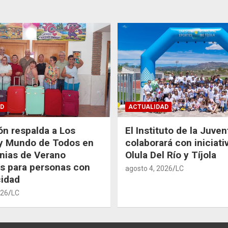
D
ACTUALIDAD
ón respalda a Los
El Instituto de la Juve
 y Mundo de Todos en
colaborará con iniciati
nias de Verano
Olula Del Río y Tíjola
as para personas con
agosto 4, 2026
LC
idad
026
LC