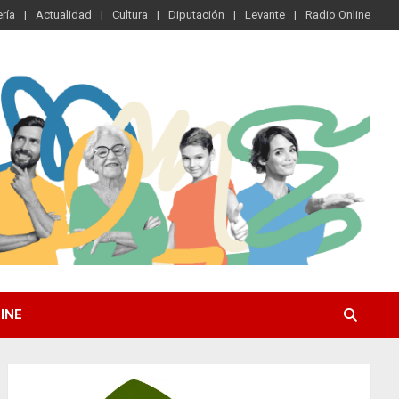
ría
Actualidad
Cultura
Diputación
Levante
Radio Online
INE