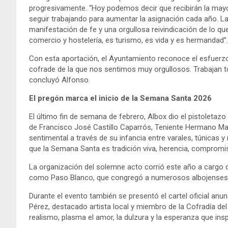
progresivamente. “Hoy podemos decir que recibirán la mayor
seguir trabajando para aumentar la asignación cada año. L
manifestación de fe y una orgullosa reivindicación de lo
comercio y hostelería, es turismo, es vida y es hermandad”.
Con esta aportación, el Ayuntamiento reconoce el esfuerzo
cofrade de la que nos sentimos muy orgullosos. Trabajan 
concluyó Alfonso.
El pregón marca el inicio de la Semana Santa 2026
El último fin de semana de febrero, Albox dio el pistoletaz
de Francisco José Castillo Caparrós, Teniente Hermano May
sentimental a través de su infancia entre varales, túnicas
que la Semana Santa es tradición viva, herencia, compromi
La organización del solemne acto corrió este año a cargo d
como Paso Blanco, que congregó a numerosos albojenses pa
Durante el evento también se presentó el cartel oficial an
Pérez, destacado artista local y miembro de la Cofradía del
realismo, plasma el amor, la dulzura y la esperanza que insp