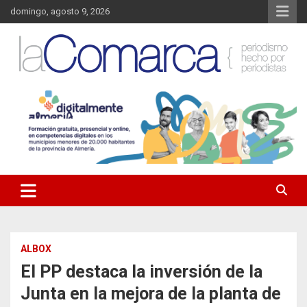
Saltar
domingo, agosto 9, 2026
al
contenido
Noticias de Almería. Actualidad informativa sobre la Comarca del
La Comarca – Noticias del
Almanzora y sus localidades.
Almanzora
ALBOX
El PP destaca la inversión de la
Junta en la mejora de la planta de