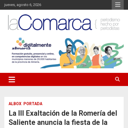
Saltar
jueves, agosto 6, 2026
al
contenido
Noticias de Almería. Actualidad informativa sobre la Comarca del
La Comarca – Noticias del
Almanzora y sus localidades.
Almanzora
ALBOX
PORTADA
La III Exaltación de la Romería del
Saliente anuncia la fiesta de la