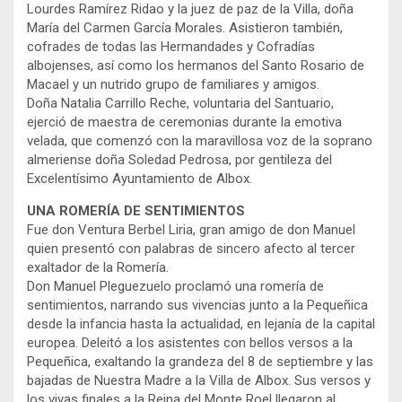
Lourdes Ramírez Ridao y la juez de paz de la Villa, doña
María del Carmen García Morales. Asistieron también,
cofrades de todas las Hermandades y Cofradías
albojenses, así como los hermanos del Santo Rosario de
Macael y un nutrido grupo de familiares y amigos.
Doña Natalia Carrillo Reche, voluntaria del Santuario,
ejerció de maestra de ceremonias durante la emotiva
velada, que comenzó con la maravillosa voz de la soprano
almeriense doña Soledad Pedrosa, por gentileza del
Excelentísimo Ayuntamiento de Albox.
UNA ROMERÍA DE SENTIMIENTOS
Fue don Ventura Berbel Liria, gran amigo de don Manuel
quien presentó con palabras de sincero afecto al tercer
exaltador de la Romería.
Don Manuel Pleguezuelo proclamó una romería de
sentimientos, narrando sus vivencias junto a la Pequeñica
desde la infancia hasta la actualidad, en lejanía de la capital
europea. Deleitó a los asistentes con bellos versos a la
Pequeñica, exaltando la grandeza del 8 de septiembre y las
bajadas de Nuestra Madre a la Villa de Albox. Sus versos y
los vivas finales a la Reina del Monte Roel llegaron al