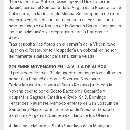
“Flores de Talco Antonio José Egea- El Huerto de mi
Jardín”, cerca del Santuario de la Virgen de la Esperanza de
Calasparra, en la Región de Murcia. Se componen de cinco
especies vegetales que representan a su vez las cinco
hermandades y Cofradías de la Semana Santa albojense; a
las que pidió unión y compromiso con la Patrona de
Albox.
Tras depositar las flores en el camarín de la Virgen, tuvo
lugar en el Restaurante-Hospedería un cokctail en honor
del flamante exaltador para finalizar la velada.
SOLEMNE NOVENARIO EN LA VILLA DE ALBOX
El próximo miércoles 30 de agosto continuan los cultos en
honor a la Pequeñica con el Solemne Novenario.
Todos los días se rezará el Santo Rosario junto con la
Novena escrita por el Beato Bartolomé Caparrós y
ocupará la Sagrada Cátedra el Rvdo. Sr. D. Domingo
Fernández Navarrete, Párroco emérito de San Joaquín de
Garrucha y Mayordomo honorario de Nuestra Señora la
Santísima Virgen del Carmen del Llano de los Olleres.
Al final se celebrará el Santo Sacrificio de la Misa para