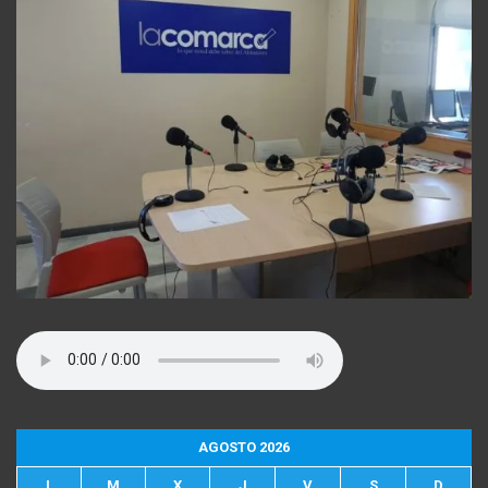
AGOSTO 2026
L
M
X
J
V
S
D