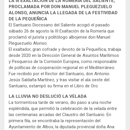
LA III EXALTACIÓN DE LA ROMERÍA DEL SALIENTE,
PROCLAMADA POR DON MANUEL PLEGUEZUELO
ALONSO, ANUNCIA LA LLEGADA DE LA FESTIVIDAD
DE LA PEQUEÑICA
El Santuario Diocesano del Saliente acogió el pasado
sábado 26 de agosto la III Exaltación de la Romería que
proclamó el jurista y politólogo albojense don Manuel
Pleguezuelo Alonso.
El exaltador, gran cofrade y devoto de la Pequeñica, trabaja
desde 2020 en la Dirección General de Asuntos Marítimos
y Pesqueros de la Comisión Europea, como responsable
de políticas de cooperación regional en el Mediterráneo.
Fue recibido por el Rector del Santuario, don Antonio
Jesús Saldaña Martínez, y tras visitar el ala oeste del
Santuario, estampó su firma en el Libro de Oro.
LA LLUVIA NO DESLUCIÓ LA VELADA
La tormentosa tarde de verano, dio paso a una noche
espléndida, que permitió la celebración de la velada entre
las centenarias arcadas del Claustro del Santuario. En
primera fila, se encontraba la representación del
Ayuntamiento de Albox, la diputada provincial doña Ana