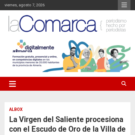
Saltar
viernes, agosto 7, 2026
al
contenido
Noticias de Almería. Actualidad informativa sobre la Comarca del
La Comarca – Noticias del
Almanzora y sus localidades.
Almanzora
ALBOX
La Virgen del Saliente procesiona
con el Escudo de Oro de la Villa de