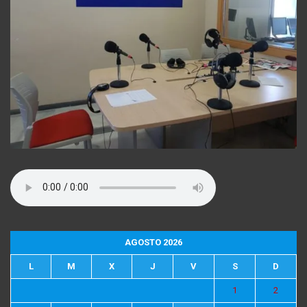
AGOSTO 2026
L
M
X
J
V
S
D
1
2