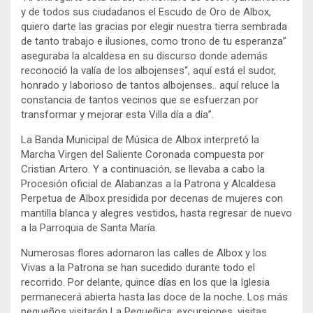
y de todos sus ciudadanos el Escudo de Oro de Albox,
quiero darte las gracias por elegir nuestra tierra sembrada
de tanto trabajo e ilusiones, como trono de tu esperanza”
aseguraba la alcaldesa en su discurso donde además
reconoció la valía de los albojenses“, aquí está el sudor,
honrado y laborioso de tantos albojenses.. aquí reluce la
constancia de tantos vecinos que se esfuerzan por
transformar y mejorar esta Villa día a día”.
La Banda Municipal de Música de Albox interpretó la
Marcha Virgen del Saliente Coronada compuesta por
Cristian Artero. Y a continuación, se llevaba a cabo la
Procesión oficial de Alabanzas a la Patrona y Alcaldesa
Perpetua de Albox presidida por decenas de mujeres con
mantilla blanca y alegres vestidos, hasta regresar de nuevo
a la Parroquia de Santa María.
Numerosas flores adornaron las calles de Albox y los
Vivas a la Patrona se han sucedido durante todo el
recorrido. Por delante, quince días en los que la Iglesia
permanecerá abierta hasta las doce de la noche. Los más
pequeños visitarán La Pequeñica; excursiones, visitas