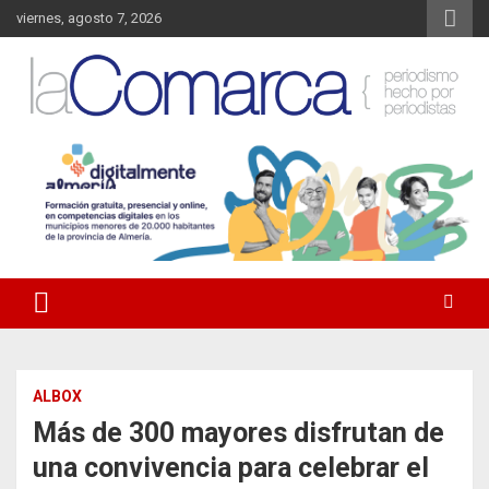
Saltar
viernes, agosto 7, 2026
al
contenido
Noticias de Almería. Actualidad informativa sobre la Comarca del
La Comarca – Noticias del
Almanzora y sus localidades.
Almanzora
ALBOX
Más de 300 mayores disfrutan de
una convivencia para celebrar el