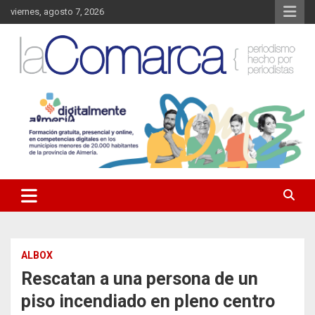
Saltar
viernes, agosto 7, 2026
al
contenido
Noticias de Almería. Actualidad informativa sobre la Comarca del
La Comarca – Noticias del
Almanzora y sus localidades.
Almanzora
ALBOX
Rescatan a una persona de un
piso incendiado en pleno centro