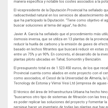
manera específica y notable los costes asociados a la pota
El vicepresidente de la Diputación Provincial ha señalado que
radioactividad natural en los servicios de abastecimiento 
que ha participado la Diputación. “Tiene como objetivo el agu
buscar soluciones al tema del agua”, ha dicho.
Javier A. García ha señalado que el procedimiento más utili
ósmosis inversa, que se utiliza en 13 plantas de la provinc
reducir la huella de carbono y la emisión de gases de efec
basado en lechos filtrantes que buscará reducir en estas 
entre un 75% y un 90%. En concreto, el desarrollo de la inv
plantas piloto ubicadas en Tahal, Somontín y Benizalón.
El presupuesto total es de 1.523.450 euros, de los que reca
Provincial cuenta como aliados en este proyecto con el ce
como asociados, el Ciesol de la Universidad de Almería, la Un
Tecnology de Estonia y Viimsi Vesi Ltd (empresa de aguas 
El técnico del área de Infraestructura Urbana ha hecho hi
“buscamos otro tipo de sistemas de filtración con las tres p
es poder replicar las soluciones del proyecto y fomentar l
persigue hacer un inventario de todas las plantas que hay 