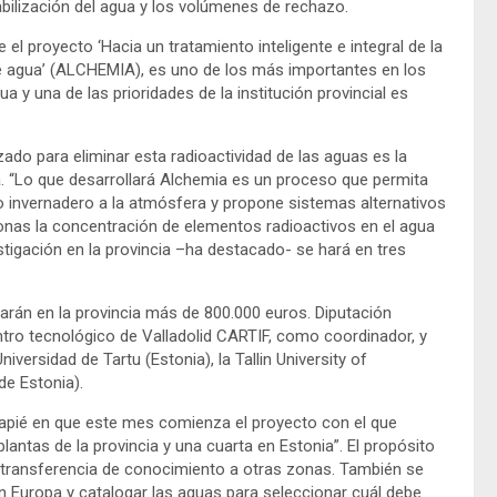
bilización del agua y los volúmenes de rechazo.
 el proyecto ‘Hacia un tratamiento inteligente e integral de la
de agua’ (ALCHEMIA), es uno de los más importantes en los
a y una de las prioridades de la institución provincial es
zado para eliminar esta radioactividad de las aguas es la
ia. “Lo que desarrollará Alchemia es un proceso que permita
to invernadero a la atmósfera y propone sistemas alternativos
zonas la concentración de elementos radioactivos en el agua
estigación en la provincia –ha destacado- se hará en tres
larán en la provincia más de 800.000 euros. Diputación
ntro tecnológico de Valladolid CARTIF, como coordinador, y
iversidad de Tartu (Estonia), la Tallin University of
de Estonia).
ncapié en que este mes comienza el proyecto con el que
lantas de la provincia y una cuarta en Estonia”. El propósito
a transferencia de conocimiento a otras zonas. También se
en Europa y catalogar las aguas para seleccionar cuál debe