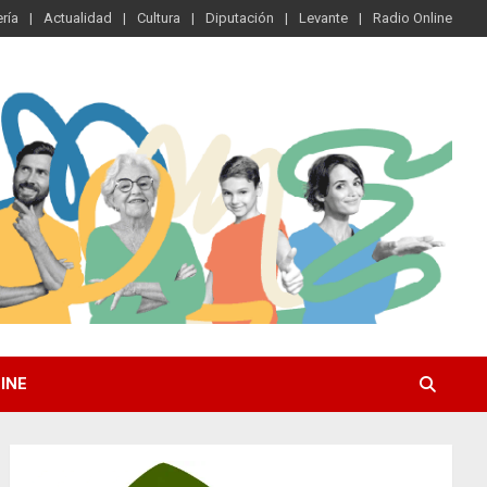
ría
Actualidad
Cultura
Diputación
Levante
Radio Online
INE