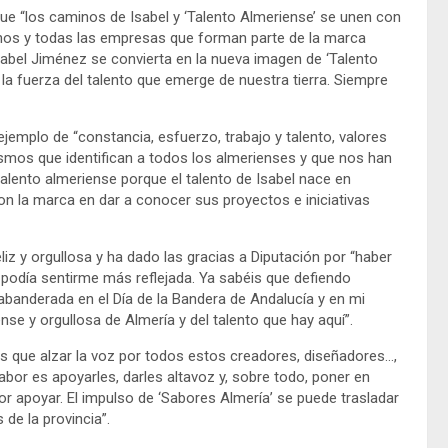
ue “los caminos de Isabel y ‘Talento Almeriense’ se unen con
anos y todas las empresas que forman parte de la marca
abel Jiménez se convierta en la nueva imagen de ‘Talento
a fuerza del talento que emerge de nuestra tierra. Siempre
emplo de “constancia, esfuerzo, trabajo y talento, valores
ismos que identifican a todos los almerienses y que nos han
lento almeriense porque el talento de Isabel nace en
 la marca en dar a conocer sus proyectos e iniciativas
iz y orgullosa y ha dado las gracias a Diputación por “haber
odía sentirme más reflejada. Ya sabéis que defiendo
abanderada en el Día de la Bandera de Andalucía y en mi
se y orgullosa de Almería y del talento que hay aquí”.
s que alzar la voz por todos estos creadores, diseñadores…,
abor es apoyarles, darles altavoz y, sobre todo, poner en
por apoyar. El impulso de ‘Sabores Almería’ se puede trasladar
s de la provincia”.