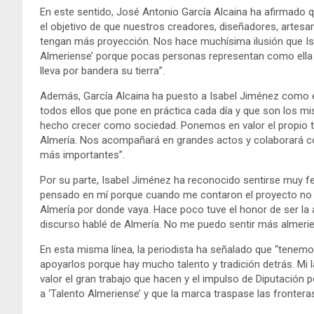
En este sentido, José Antonio García Alcaina ha afirmado q
el objetivo de que nuestros creadores, diseñadores, artes
tengan más proyección. Nos hace muchísima ilusión que Is
Almeriense’ porque pocas personas representan como ella l
lleva por bandera su tierra”.
Además, García Alcaina ha puesto a Isabel Jiménez como ej
todos ellos que pone en práctica cada día y que son los m
hecho crecer como sociedad. Ponemos en valor el propio ta
Almería. Nos acompañará en grandes actos y colaborará con
más importantes”.
Por su parte, Isabel Jiménez ha reconocido sentirse muy fel
pensado en mí porque cuando me contaron el proyecto no p
Almería por donde vaya. Hace poco tuve el honor de ser la 
discurso hablé de Almería. No me puedo sentir más almerien
En esta misma línea, la periodista ha señalado que “tenemo
apoyarlos porque hay mucho talento y tradición detrás. Mi l
valor el gran trabajo que hacen y el impulso de Diputación 
a ‘Talento Almeriense’ y que la marca traspase las frontera