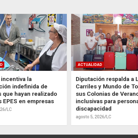
D
ACTUALIDAD
incentiva la
Diputación respalda a 
ción indefinida de
Carriles y Mundo de T
 que hayan realizado
sus Colonias de Veran
as EPES en empresas
inclusivas para person
discapacidad
026
LC
agosto 5, 2026
LC