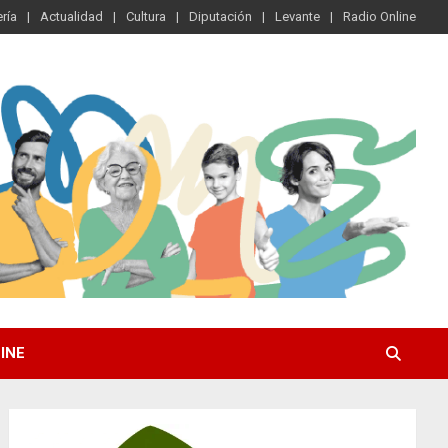
ría
Actualidad
Cultura
Diputación
Levante
Radio Online
INE