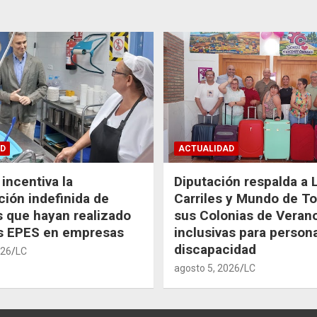
D
ACTUALIDAD
incentiva la
Diputación respalda a 
ción indefinida de
Carriles y Mundo de T
 que hayan realizado
sus Colonias de Veran
as EPES en empresas
inclusivas para person
discapacidad
026
LC
agosto 5, 2026
LC