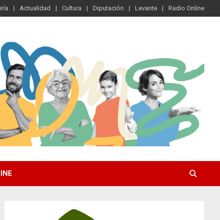
ría
Actualidad
Cultura
Diputación
Levante
Radio Online
INE