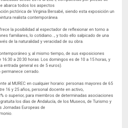
e abarca todos los aspectos
ción pictórica de Virginia Bersabé, siendo esta exposición un
 pintura realista contemporánea.
ece la posibilidad al espectador de reflexionar en torno a
nes familiares, lo cotidiano…, y todo ello salpicado de una
és de la naturalidad y veracidad de su obra.
 Contemporáneo y, al mismo tiempo, de sus exposiciones
 16:30 a 20:30 horas. Los domingos es de 10 a 15 horas, y
(la entrada general es de 5 euros).
o permanece cerrado.
nte al MUREC en cualquier horario: personas mayores de 65
re 16 y 25 años, personal docente en activo,
 33% o superior, para miembros de determinadas asociaciones
ratuita los días de Andalucía, de los Museos, de Turismo y
as Jornadas Europeas de
imonio.