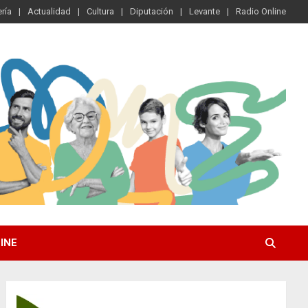
ría
Actualidad
Cultura
Diputación
Levante
Radio Online
INE