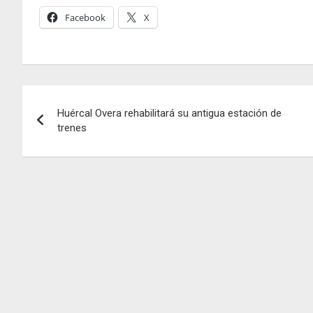
Facebook
X
Navegación
Huércal Overa rehabilitará su antigua estación de
de
trenes
entradas