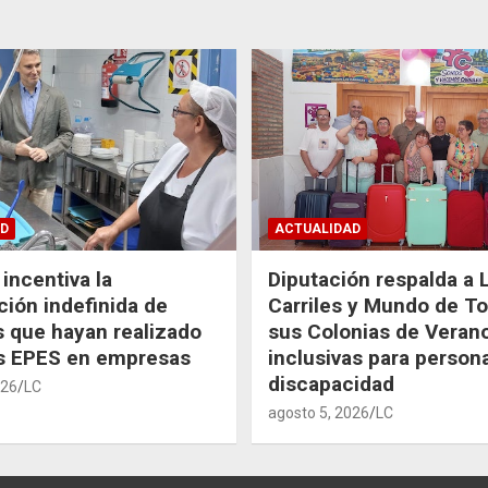
D
ACTUALIDAD
incentiva la
Diputación respalda a 
ción indefinida de
Carriles y Mundo de T
 que hayan realizado
sus Colonias de Veran
as EPES en empresas
inclusivas para person
discapacidad
026
LC
agosto 5, 2026
LC