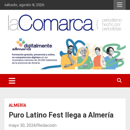
Saltar
sábado, agosto 8, 2026
al
contenido
Noticias de Almería. Actualidad informativa sobre la Comarca del
La Comarca – Noticias del
Almanzora y sus localidades.
Almanzora
ALMERÍA
Puro Latino Fest llega a Almería
mayo 30, 2024
Redacción