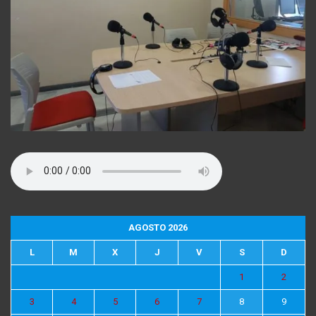
AGOSTO 2026
L
M
X
J
V
S
D
1
2
3
4
5
6
7
8
9