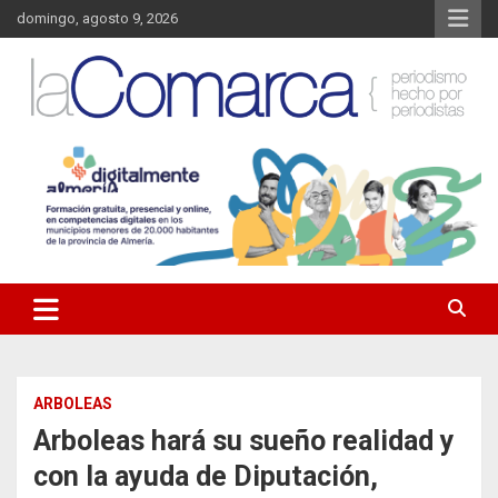
Saltar
domingo, agosto 9, 2026
al
contenido
Noticias de Almería. Actualidad informativa sobre la Comarca del
La Comarca – Noticias del
Almanzora y sus localidades.
Almanzora
ARBOLEAS
Arboleas hará su sueño realidad y
con la ayuda de Diputación,