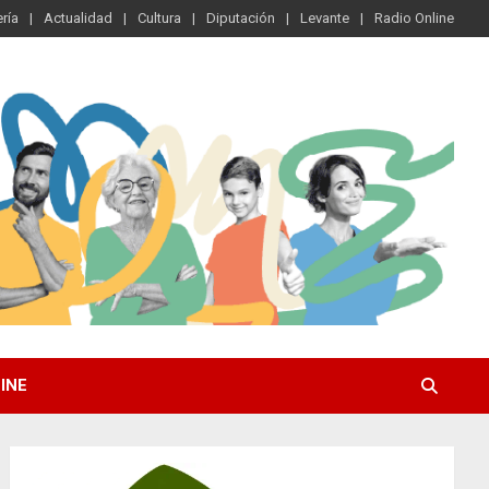
ría
Actualidad
Cultura
Diputación
Levante
Radio Online
INE