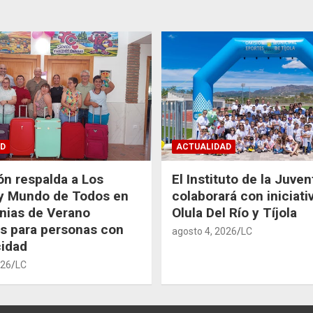
D
ACTUALIDAD
ón respalda a Los
El Instituto de la Juve
 y Mundo de Todos en
colaborará con iniciati
nias de Verano
Olula Del Río y Tíjola
as para personas con
agosto 4, 2026
LC
idad
026
LC