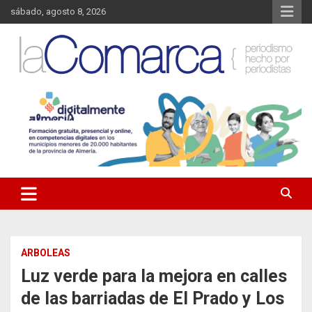
Saltar
sábado, agosto 8, 2026
al
contenido
Noticias de Almería. Actualidad informativa sobre la Comarca del
La Comarca – Noticias del
Almanzora y sus localidades.
Almanzora
ARBOLEAS
Luz verde para la mejora en calles
de las barriadas de El Prado y Los