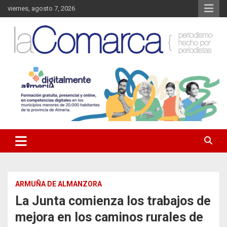
Saltar
viernes, agosto 7, 2026
al
contenido
Noticias de Almería. Actualidad informativa sobre la Comarca del
La Comarca – Noticias del
Almanzora y sus localidades.
Almanzora
ARMUÑA DE ALMANZORA
La Junta comienza los trabajos de
mejora en los caminos rurales de