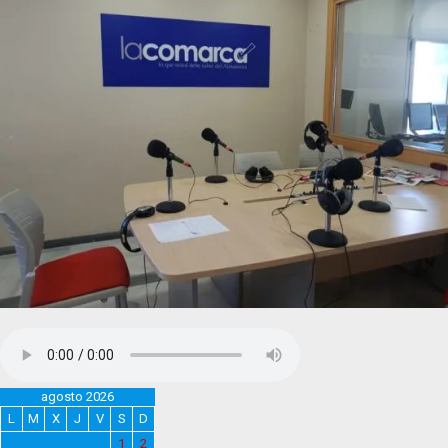
agosto 2026
L
M
X
J
V
S
D
1
2