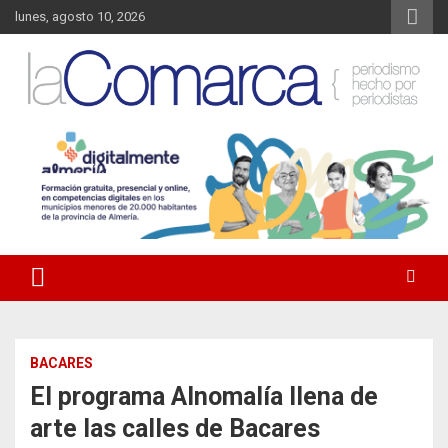
Saltar
lunes, agosto 10, 2026
al
contenido
Noticias de Almería. Actualidad informativa sobre la Comarca del
La Comarca – Noticias del
Almanzora y sus localidades.
Almanzora
BACARES
El programa Alnomalía llena de
arte las calles de Bacares