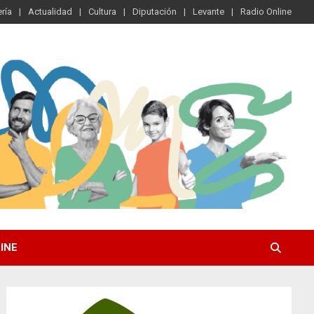
ría
Actualidad
Cultura
Diputación
Levante
Radio Online
INE