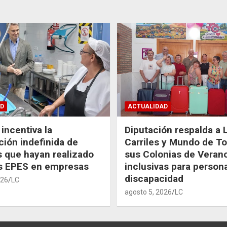
D
ACTUALIDAD
incentiva la
Diputación respalda a 
ción indefinida de
Carriles y Mundo de T
 que hayan realizado
sus Colonias de Veran
as EPES en empresas
inclusivas para person
discapacidad
026
LC
agosto 5, 2026
LC