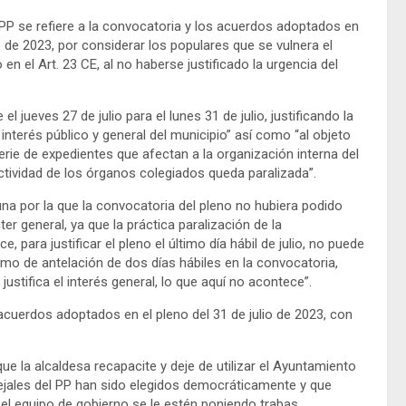
PP se refiere a la convocatoria y los acuerdos adoptados en
 de 2023, por considerar los populares que se vulnera el
n el Art. 23 CE, al no haberse justificado la urgencia del
 jueves 27 de julio para el lunes 31 de julio, justificando la
interés público y general del municipio” así como “al objeto
rie de expedientes que afectan a la organización interna del
ctividad de los órganos colegiados queda paralizada”.
na por la que la convocatoria del pleno no hubiera podido
er general, ya que la práctica paralización de la
para justificar el pleno el último día hábil de julio, no puede
nimo de antelación de dos días hábiles en la convocatoria,
justifica el interés general, lo que aquí no acontece”.
 acuerdos adoptados en el pleno del 31 de julio de 2023, con
e la alcaldesa recapacite y deje de utilizar el Ayuntamiento
ejales del PP han sido elegidos democráticamente y que
 el equipo de gobierno se le estén poniendo trabas