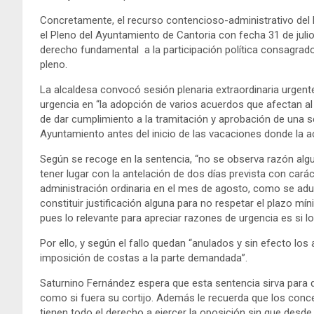
Concretamente, el recurso contencioso-administrativo del 
el Pleno del Ayuntamiento de Cantoria con fecha 31 de julio
derecho fundamental a la participación política consagrado e
pleno.
La alcaldesa convocó sesión plenaria extraordinaria urgente el
urgencia en “la adopción de varios acuerdos que afectan al 
de dar cumplimiento a la tramitación y aprobación de una se
Ayuntamiento antes del inicio de las vacaciones donde la a
Según se recoge en la sentencia, “no se observa razón algu
tener lugar con la antelación de dos días prevista con caráct
administración ordinaria en el mes de agosto, como se aduce, 
constituir justificación alguna para no respetar el plazo mí
pues lo relevante para apreciar razones de urgencia es si lo 
Por ello, y según el fallo quedan “anulados y sin efecto los
imposición de costas a la parte demandada”.
Saturnino Fernández espera que esta sentencia sirva para qu
como si fuera su cortijo. Además le recuerda que los conc
tienen todo el derecho a ejercer la oposición sin que desde