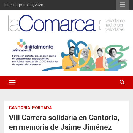
Saltar
lunes, agosto 10, 2026
al
contenido
Noticias de Almería. Actualidad informativa sobre la Comarca del
La Comarca – Noticias del
Almanzora y sus localidades.
Almanzora
CANTORIA
PORTADA
VIII Carrera solidaria en Cantoria,
en memoria de Jaime Jiménez