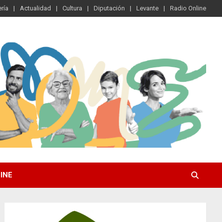
ría
Actualidad
Cultura
Diputación
Levante
Radio Online
INE