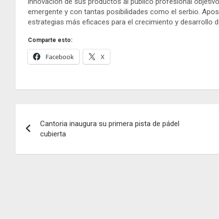
innovación de sus productos al público profesional objetiv
emergente y con tantas posibilidades como el serbio. Apos
estrategias más eficaces para el crecimiento y desarrollo 
Comparte esto:
Facebook
X
Navegación
Cantoria inaugura su primera pista de pádel
de
cubierta
entradas