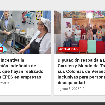
D
ACTUALIDAD
incentiva la
Diputación respalda a 
ción indefinida de
Carriles y Mundo de T
 que hayan realizado
sus Colonias de Veran
as EPES en empresas
inclusivas para person
discapacidad
026
LC
agosto 5, 2026
LC